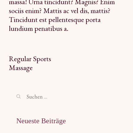
massa! Urna tincidunt? Magnis? Enim
sociis enim? Mattis ac vel dis, mattis?
Tincidunt est pellentesque porta
lundium penatibus a.
Beitragsnavigation
Regular Sports
Massage
Suchen
nach:
Neueste Beiträge